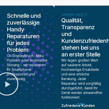
Schnelle und
UNSERE WERTE
Qualität,
zuverlässige
Transparenz
Handy
und
Reparaturen
Kundenzufriedenh
für jedes
stehen bei uns
Problem
an erster Stelle
Ob Displaybruch, Akku-
Problem oder technische
Wir legen großen Wert
Störung – wir reparieren
auf saubere Arbeit,
Ihr Smartphone
hochwertige Ersatzteile
professionell und
und eine ehrliche
zuverlässig.
Beratung. Jede
Reparatur wird sorgfältig
durchgeführt, damit Ihr
Gerät wieder einwandfrei
funktioniert.
88
%
Zufriedene Kunden