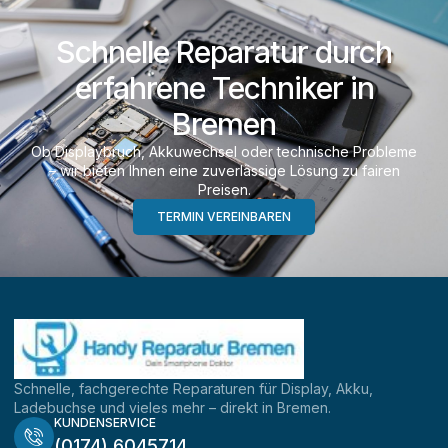
Schnelle Reparatur durch
erfahrene Techniker in
Bremen
Ob Displaybruch, Akkuwechsel oder technische Probleme
– wir bieten Ihnen eine zuverlässige Lösung zu fairen
Preisen.
TERMIN VEREINBAREN
Schnelle, fachgerechte Reparaturen für Display, Akku,
Ladebuchse und vieles mehr – direkt in Bremen.
KUNDENSERVICE
(0174) 6045714